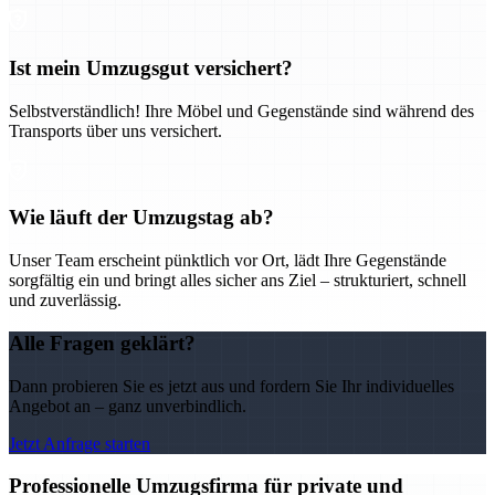
Ist mein Umzugsgut versichert?
Selbstverständlich! Ihre Möbel und Gegenstände sind während des
Transports über uns versichert.
Wie läuft der Umzugstag ab?
Unser Team erscheint pünktlich vor Ort, lädt Ihre Gegenstände
sorgfältig ein und bringt alles sicher ans Ziel – strukturiert, schnell
und zuverlässig.
Alle Fragen geklärt?
Dann probieren Sie es jetzt aus und fordern Sie Ihr individuelles
Angebot an – ganz unverbindlich.
Jetzt Anfrage starten
Professionelle Umzugsfirma für private und