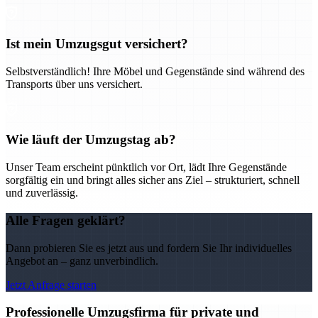
Ist mein Umzugsgut versichert?
Selbstverständlich! Ihre Möbel und Gegenstände sind während des
Transports über uns versichert.
Wie läuft der Umzugstag ab?
Unser Team erscheint pünktlich vor Ort, lädt Ihre Gegenstände
sorgfältig ein und bringt alles sicher ans Ziel – strukturiert, schnell
und zuverlässig.
Alle Fragen geklärt?
Dann probieren Sie es jetzt aus und fordern Sie Ihr individuelles
Angebot an – ganz unverbindlich.
Jetzt Anfrage starten
Professionelle Umzugsfirma für private und