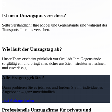
Ist mein Umzugsgut versichert?
Selbstverständlich! Ihre Möbel und Gegenstände sind während des
Transports über uns versichert.
Wie läuft der Umzugstag ab?
Unser Team erscheint pünktlich vor Ort, lädt Ihre Gegenstände
sorgfältig ein und bringt alles sicher ans Ziel – strukturiert, schnell
und zuverlässig.
Alle Fragen geklärt?
Dann probieren Sie es jetzt aus und fordern Sie Ihr individuelles
Angebot an – ganz unverbindlich.
Jetzt Anfrage starten
Professionelle Umzugsfirma für private und