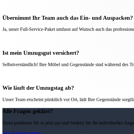
Übernimmt Ihr Team auch das Ein- und Auspacken?
Ja, unser Full-Service-Paket umfasst auf Wunsch auch das professio
Ist mein Umzugsgut versichert?
Selbstverständlich! Ihre Möbel und Gegenstände sind während des Tra
Wie läuft der Umzugstag ab?
Unser Team erscheint pünktlich vor Ort, lädt Ihre Gegenstände sorgfälti
Alle Fragen geklärt?
Dann probieren Sie es jetzt aus und fordern Sie Ihr individuelles Ang
Jetzt Anfrage starten