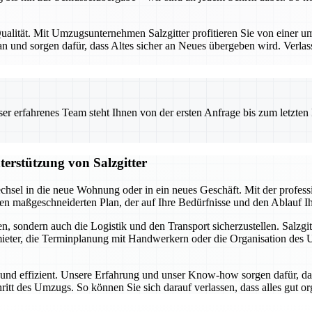
alität. Mit Umzugsunternehmen Salzgitter profitieren Sie von einer umf
 und sorgen dafür, dass Altes sicher an Neues übergeben wird. Verlas
 erfahrenes Team steht Ihnen von der ersten Anfrage bis zum letzten Ka
terstützung von Salzgitter
chsel in die neue Wohnung oder in ein neues Geschäft. Mit der profes
inen maßgeschneiderten Plan, der auf Ihre Bedürfnisse und den Ablauf 
, sondern auch die Logistik und den Transport sicherzustellen. Salzgit
ter, die Terminplanung mit Handwerkern oder die Organisation des Umz
i und effizient. Unsere Erfahrung und unser Know-how sorgen dafür, da
hritt des Umzugs. So können Sie sich darauf verlassen, dass alles gut o