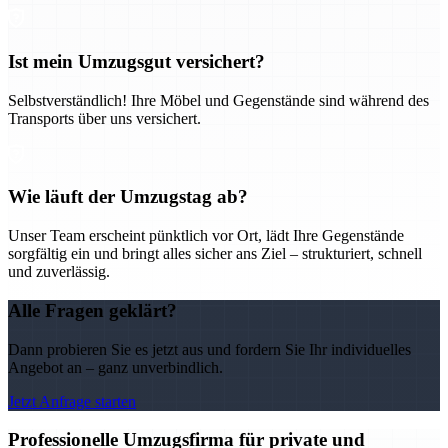
Ist mein Umzugsgut versichert?
Selbstverständlich! Ihre Möbel und Gegenstände sind während des
Transports über uns versichert.
Wie läuft der Umzugstag ab?
Unser Team erscheint pünktlich vor Ort, lädt Ihre Gegenstände
sorgfältig ein und bringt alles sicher ans Ziel – strukturiert, schnell
und zuverlässig.
Alle Fragen geklärt?
Dann probieren Sie es jetzt aus und fordern Sie Ihr individuelles
Angebot an – ganz unverbindlich.
Jetzt Anfrage starten
Professionelle Umzugsfirma für private und