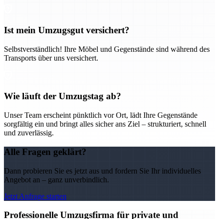
Ist mein Umzugsgut versichert?
Selbstverständlich! Ihre Möbel und Gegenstände sind während des
Transports über uns versichert.
Wie läuft der Umzugstag ab?
Unser Team erscheint pünktlich vor Ort, lädt Ihre Gegenstände
sorgfältig ein und bringt alles sicher ans Ziel – strukturiert, schnell
und zuverlässig.
Alle Fragen geklärt?
Dann probieren Sie es jetzt aus und fordern Sie Ihr individuelles
Angebot an – ganz unverbindlich.
Jetzt Anfrage starten
Professionelle Umzugsfirma für private und