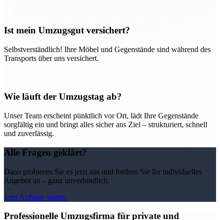
Ist mein Umzugsgut versichert?
Selbstverständlich! Ihre Möbel und Gegenstände sind während des
Transports über uns versichert.
Wie läuft der Umzugstag ab?
Unser Team erscheint pünktlich vor Ort, lädt Ihre Gegenstände
sorgfältig ein und bringt alles sicher ans Ziel – strukturiert, schnell
und zuverlässig.
Alle Fragen geklärt?
Dann probieren Sie es jetzt aus und fordern Sie Ihr individuelles
Angebot an – ganz unverbindlich.
Jetzt Anfrage starten
Professionelle Umzugsfirma für private und