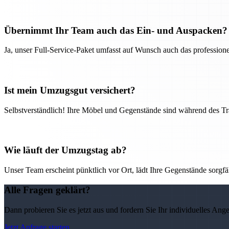
Übernimmt Ihr Team auch das Ein- und Auspacken?
Ja, unser Full-Service-Paket umfasst auf Wunsch auch das professio
Ist mein Umzugsgut versichert?
Selbstverständlich! Ihre Möbel und Gegenstände sind während des Tra
Wie läuft der Umzugstag ab?
Unser Team erscheint pünktlich vor Ort, lädt Ihre Gegenstände sorgfälti
Alle Fragen geklärt?
Dann probieren Sie es jetzt aus und fordern Sie Ihr individuelles Ang
Jetzt Anfrage starten