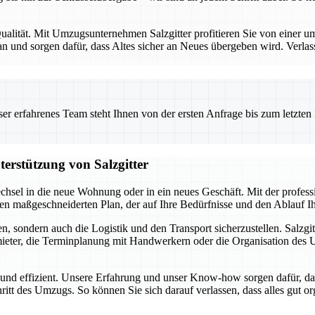
alität. Mit Umzugsunternehmen Salzgitter profitieren Sie von einer umf
 und sorgen dafür, dass Altes sicher an Neues übergeben wird. Verlas
 erfahrenes Team steht Ihnen von der ersten Anfrage bis zum letzten Ka
terstützung von Salzgitter
chsel in die neue Wohnung oder in ein neues Geschäft. Mit der profes
inen maßgeschneiderten Plan, der auf Ihre Bedürfnisse und den Ablauf 
, sondern auch die Logistik und den Transport sicherzustellen. Salzgit
ter, die Terminplanung mit Handwerkern oder die Organisation des Umz
i und effizient. Unsere Erfahrung und unser Know-how sorgen dafür, da
hritt des Umzugs. So können Sie sich darauf verlassen, dass alles gut o