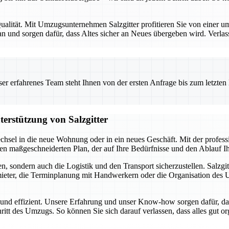
alität. Mit Umzugsunternehmen Salzgitter profitieren Sie von einer umf
 und sorgen dafür, dass Altes sicher an Neues übergeben wird. Verlas
 erfahrenes Team steht Ihnen von der ersten Anfrage bis zum letzten Ka
terstützung von Salzgitter
chsel in die neue Wohnung oder in ein neues Geschäft. Mit der profes
inen maßgeschneiderten Plan, der auf Ihre Bedürfnisse und den Ablauf 
, sondern auch die Logistik und den Transport sicherzustellen. Salzgit
ter, die Terminplanung mit Handwerkern oder die Organisation des Umz
i und effizient. Unsere Erfahrung und unser Know-how sorgen dafür, da
hritt des Umzugs. So können Sie sich darauf verlassen, dass alles gut o