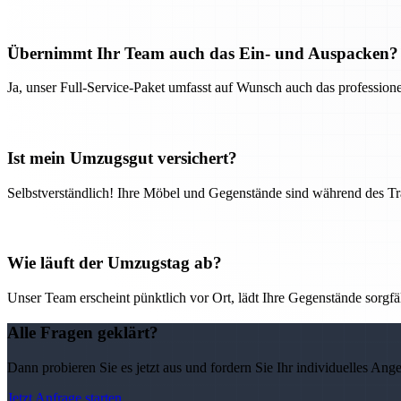
Übernimmt Ihr Team auch das Ein- und Auspacken?
Ja, unser Full-Service-Paket umfasst auf Wunsch auch das professio
Ist mein Umzugsgut versichert?
Selbstverständlich! Ihre Möbel und Gegenstände sind während des Tra
Wie läuft der Umzugstag ab?
Unser Team erscheint pünktlich vor Ort, lädt Ihre Gegenstände sorgfälti
Alle Fragen geklärt?
Dann probieren Sie es jetzt aus und fordern Sie Ihr individuelles Ang
Jetzt Anfrage starten