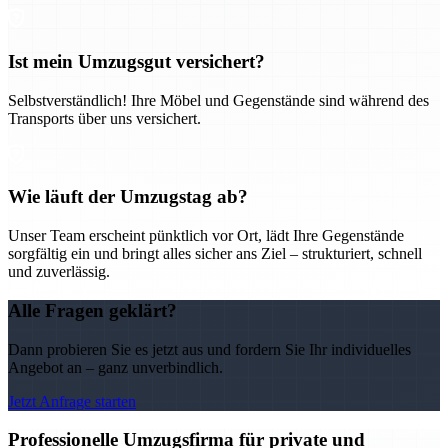
Ist mein Umzugsgut versichert?
Selbstverständlich! Ihre Möbel und Gegenstände sind während des
Transports über uns versichert.
Wie läuft der Umzugstag ab?
Unser Team erscheint pünktlich vor Ort, lädt Ihre Gegenstände
sorgfältig ein und bringt alles sicher ans Ziel – strukturiert, schnell
und zuverlässig.
Alle Fragen geklärt?
Dann probieren Sie es jetzt aus und fordern Sie Ihr individuelles
Angebot an – ganz unverbindlich.
Jetzt Anfrage starten
Professionelle Umzugsfirma für private und