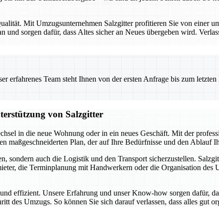
alität. Mit Umzugsunternehmen Salzgitter profitieren Sie von einer umf
 und sorgen dafür, dass Altes sicher an Neues übergeben wird. Verlas
 erfahrenes Team steht Ihnen von der ersten Anfrage bis zum letzten Ka
terstützung von Salzgitter
chsel in die neue Wohnung oder in ein neues Geschäft. Mit der profes
inen maßgeschneiderten Plan, der auf Ihre Bedürfnisse und den Ablauf 
, sondern auch die Logistik und den Transport sicherzustellen. Salzgit
ter, die Terminplanung mit Handwerkern oder die Organisation des Umz
i und effizient. Unsere Erfahrung und unser Know-how sorgen dafür, da
hritt des Umzugs. So können Sie sich darauf verlassen, dass alles gut o