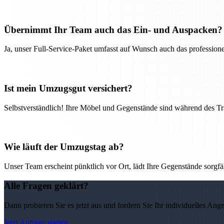
Übernimmt Ihr Team auch das Ein- und Auspacken?
Ja, unser Full-Service-Paket umfasst auf Wunsch auch das professio
Ist mein Umzugsgut versichert?
Selbstverständlich! Ihre Möbel und Gegenstände sind während des Tra
Wie läuft der Umzugstag ab?
Unser Team erscheint pünktlich vor Ort, lädt Ihre Gegenstände sorgfälti
Alle Fragen geklärt?
Dann probieren Sie es jetzt aus und fordern Sie Ihr individuelles Ang
Jetzt Anfrage starten