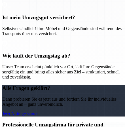
Ist mein Umzugsgut versichert?
Selbstverständlich! Ihre Möbel und Gegenstände sind während des
Transports über uns versichert.
Wie läuft der Umzugstag ab?
Unser Team erscheint pünktlich vor Ort, lädt Ihre Gegenstände
sorgfältig ein und bringt alles sicher ans Ziel – strukturiert, schnell
und zuverlässig.
Alle Fragen geklärt?
Dann probieren Sie es jetzt aus und fordern Sie Ihr individuelles
Angebot an – ganz unverbindlich.
Jetzt Anfrage starten
Professionelle Umzugsfirma für private und