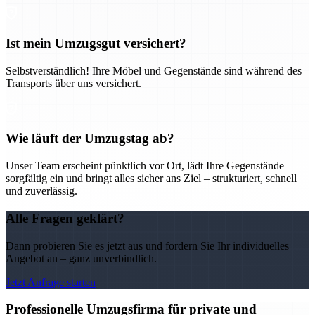
Ist mein Umzugsgut versichert?
Selbstverständlich! Ihre Möbel und Gegenstände sind während des
Transports über uns versichert.
Wie läuft der Umzugstag ab?
Unser Team erscheint pünktlich vor Ort, lädt Ihre Gegenstände
sorgfältig ein und bringt alles sicher ans Ziel – strukturiert, schnell
und zuverlässig.
Alle Fragen geklärt?
Dann probieren Sie es jetzt aus und fordern Sie Ihr individuelles
Angebot an – ganz unverbindlich.
Jetzt Anfrage starten
Professionelle Umzugsfirma für private und