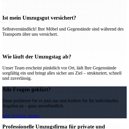
Ist mein Umzugsgut versichert?
Selbstverständlich! Ihre Möbel und Gegenstände sind während des
Transports über uns versichert.
Wie läuft der Umzugstag ab?
Unser Team erscheint pünktlich vor Ort, lädt Ihre Gegenstände
sorgfältig ein und bringt alles sicher ans Ziel – strukturiert, schnell
und zuverlässig.
Alle Fragen geklärt?
Dann probieren Sie es jetzt aus und fordern Sie Ihr individuelles
Angebot an – ganz unverbindlich.
Jetzt Anfrage starten
Professionelle Umzugsfirma für private und