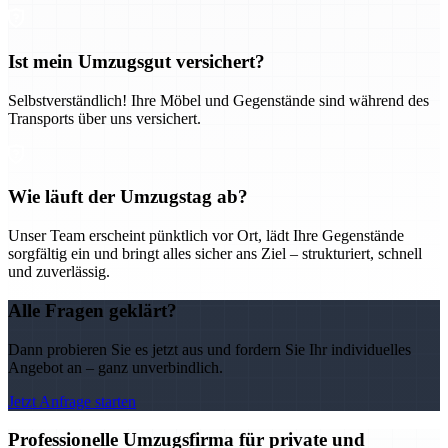
Ist mein Umzugsgut versichert?
Selbstverständlich! Ihre Möbel und Gegenstände sind während des
Transports über uns versichert.
Wie läuft der Umzugstag ab?
Unser Team erscheint pünktlich vor Ort, lädt Ihre Gegenstände
sorgfältig ein und bringt alles sicher ans Ziel – strukturiert, schnell
und zuverlässig.
Alle Fragen geklärt?
Dann probieren Sie es jetzt aus und fordern Sie Ihr individuelles
Angebot an – ganz unverbindlich.
Jetzt Anfrage starten
Professionelle Umzugsfirma für private und