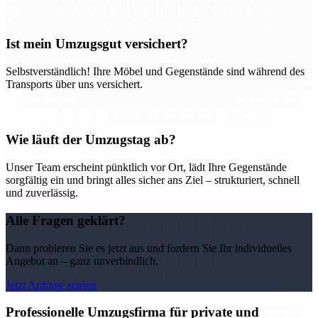
Ist mein Umzugsgut versichert?
Selbstverständlich! Ihre Möbel und Gegenstände sind während des
Transports über uns versichert.
Wie läuft der Umzugstag ab?
Unser Team erscheint pünktlich vor Ort, lädt Ihre Gegenstände
sorgfältig ein und bringt alles sicher ans Ziel – strukturiert, schnell
und zuverlässig.
Alle Fragen geklärt?
Dann probieren Sie es jetzt aus und fordern Sie Ihr individuelles
Angebot an – ganz unverbindlich.
Jetzt Anfrage starten
Professionelle Umzugsfirma für private und