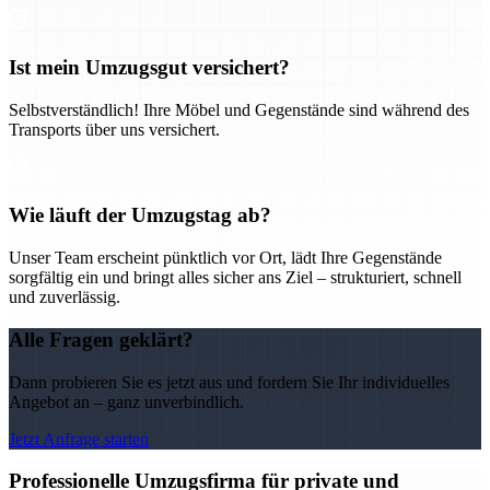
Ist mein Umzugsgut versichert?
Selbstverständlich! Ihre Möbel und Gegenstände sind während des
Transports über uns versichert.
Wie läuft der Umzugstag ab?
Unser Team erscheint pünktlich vor Ort, lädt Ihre Gegenstände
sorgfältig ein und bringt alles sicher ans Ziel – strukturiert, schnell
und zuverlässig.
Alle Fragen geklärt?
Dann probieren Sie es jetzt aus und fordern Sie Ihr individuelles
Angebot an – ganz unverbindlich.
Jetzt Anfrage starten
Professionelle Umzugsfirma für private und