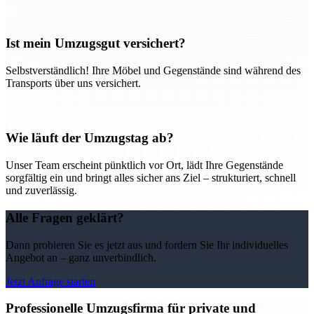
Ist mein Umzugsgut versichert?
Selbstverständlich! Ihre Möbel und Gegenstände sind während des
Transports über uns versichert.
Wie läuft der Umzugstag ab?
Unser Team erscheint pünktlich vor Ort, lädt Ihre Gegenstände
sorgfältig ein und bringt alles sicher ans Ziel – strukturiert, schnell
und zuverlässig.
Alle Fragen geklärt?
Dann probieren Sie es jetzt aus und fordern Sie Ihr individuelles
Angebot an – ganz unverbindlich.
Jetzt Anfrage starten
Professionelle Umzugsfirma für private und