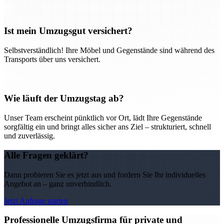
Ist mein Umzugsgut versichert?
Selbstverständlich! Ihre Möbel und Gegenstände sind während des
Transports über uns versichert.
Wie läuft der Umzugstag ab?
Unser Team erscheint pünktlich vor Ort, lädt Ihre Gegenstände
sorgfältig ein und bringt alles sicher ans Ziel – strukturiert, schnell
und zuverlässig.
Alle Fragen geklärt?
Dann probieren Sie es jetzt aus und fordern Sie Ihr individuelles
Angebot an – ganz unverbindlich.
Jetzt Anfrage starten
Professionelle Umzugsfirma für private und