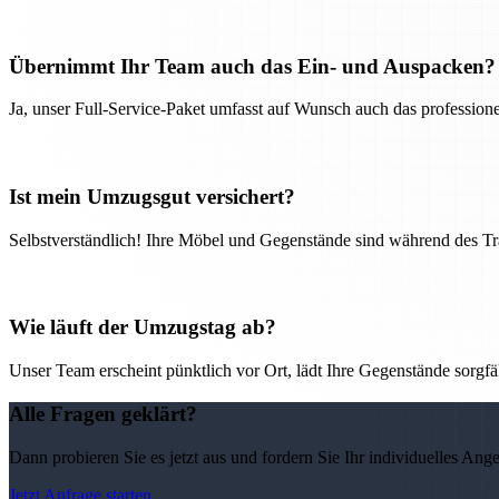
Übernimmt Ihr Team auch das Ein- und Auspacken?
Ja, unser Full-Service-Paket umfasst auf Wunsch auch das professio
Ist mein Umzugsgut versichert?
Selbstverständlich! Ihre Möbel und Gegenstände sind während des Tra
Wie läuft der Umzugstag ab?
Unser Team erscheint pünktlich vor Ort, lädt Ihre Gegenstände sorgfälti
Alle Fragen geklärt?
Dann probieren Sie es jetzt aus und fordern Sie Ihr individuelles Ang
Jetzt Anfrage starten