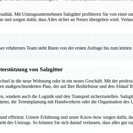
alität. Mit Umzugsunternehmen Salzgitter profitieren Sie von einer umf
 und sorgen dafür, dass Altes sicher an Neues übergeben wird. Verlas
 erfahrenes Team steht Ihnen von der ersten Anfrage bis zum letzten Ka
terstützung von Salzgitter
chsel in die neue Wohnung oder in ein neues Geschäft. Mit der profes
inen maßgeschneiderten Plan, der auf Ihre Bedürfnisse und den Ablauf 
, sondern auch die Logistik und den Transport sicherzustellen. Salzgit
ter, die Terminplanung mit Handwerkern oder die Organisation des Umz
i und effizient. Unsere Erfahrung und unser Know-how sorgen dafür, da
hritt des Umzugs. So können Sie sich darauf verlassen, dass alles gut o