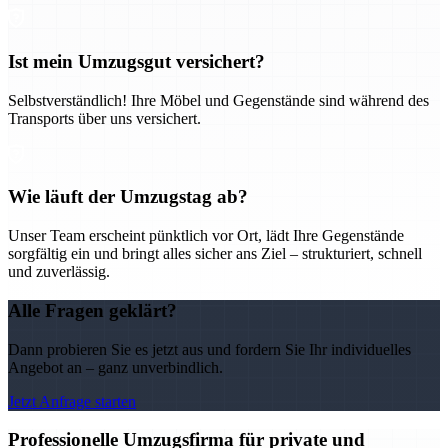
Ist mein Umzugsgut versichert?
Selbstverständlich! Ihre Möbel und Gegenstände sind während des
Transports über uns versichert.
Wie läuft der Umzugstag ab?
Unser Team erscheint pünktlich vor Ort, lädt Ihre Gegenstände
sorgfältig ein und bringt alles sicher ans Ziel – strukturiert, schnell
und zuverlässig.
Alle Fragen geklärt?
Dann probieren Sie es jetzt aus und fordern Sie Ihr individuelles
Angebot an – ganz unverbindlich.
Jetzt Anfrage starten
Professionelle Umzugsfirma für private und