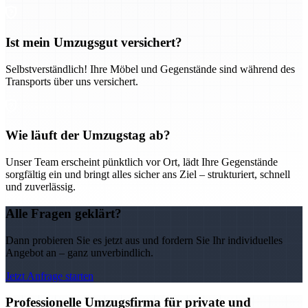
Ist mein Umzugsgut versichert?
Selbstverständlich! Ihre Möbel und Gegenstände sind während des
Transports über uns versichert.
Wie läuft der Umzugstag ab?
Unser Team erscheint pünktlich vor Ort, lädt Ihre Gegenstände
sorgfältig ein und bringt alles sicher ans Ziel – strukturiert, schnell
und zuverlässig.
Alle Fragen geklärt?
Dann probieren Sie es jetzt aus und fordern Sie Ihr individuelles
Angebot an – ganz unverbindlich.
Jetzt Anfrage starten
Professionelle Umzugsfirma für private und