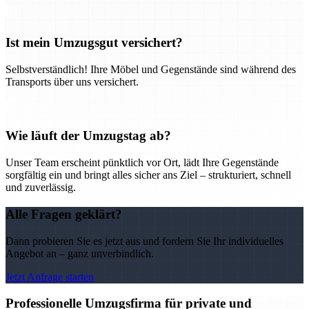
Ist mein Umzugsgut versichert?
Selbstverständlich! Ihre Möbel und Gegenstände sind während des
Transports über uns versichert.
Wie läuft der Umzugstag ab?
Unser Team erscheint pünktlich vor Ort, lädt Ihre Gegenstände
sorgfältig ein und bringt alles sicher ans Ziel – strukturiert, schnell
und zuverlässig.
Alle Fragen geklärt?
Dann probieren Sie es jetzt aus und fordern Sie Ihr individuelles
Angebot an – ganz unverbindlich.
Jetzt Anfrage starten
Professionelle Umzugsfirma für private und