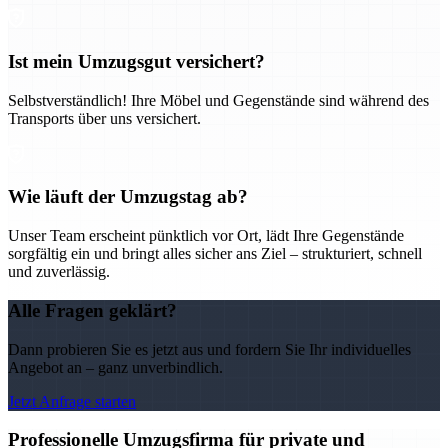
Ist mein Umzugsgut versichert?
Selbstverständlich! Ihre Möbel und Gegenstände sind während des
Transports über uns versichert.
Wie läuft der Umzugstag ab?
Unser Team erscheint pünktlich vor Ort, lädt Ihre Gegenstände
sorgfältig ein und bringt alles sicher ans Ziel – strukturiert, schnell
und zuverlässig.
Alle Fragen geklärt?
Dann probieren Sie es jetzt aus und fordern Sie Ihr individuelles
Angebot an – ganz unverbindlich.
Jetzt Anfrage starten
Professionelle Umzugsfirma für private und