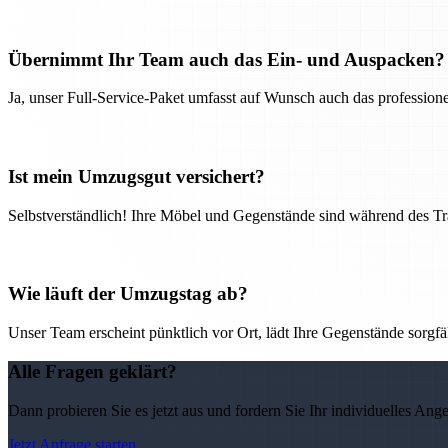
Übernimmt Ihr Team auch das Ein- und Auspacken?
Ja, unser Full-Service-Paket umfasst auf Wunsch auch das professio
Ist mein Umzugsgut versichert?
Selbstverständlich! Ihre Möbel und Gegenstände sind während des Tra
Wie läuft der Umzugstag ab?
Unser Team erscheint pünktlich vor Ort, lädt Ihre Gegenstände sorgfälti
Alle Fragen geklärt?
Dann probieren Sie es jetzt aus und fordern Sie Ihr individuelles Ang
Jetzt Anfrage starten