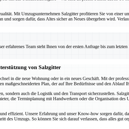
alität. Mit Umzugsunternehmen Salzgitter profitieren Sie von einer umf
 und sorgen dafür, dass Altes sicher an Neues übergeben wird. Verlas
 erfahrenes Team steht Ihnen von der ersten Anfrage bis zum letzten Ka
terstützung von Salzgitter
chsel in die neue Wohnung oder in ein neues Geschäft. Mit der profes
inen maßgeschneiderten Plan, der auf Ihre Bedürfnisse und den Ablauf 
, sondern auch die Logistik und den Transport sicherzustellen. Salzgit
ter, die Terminplanung mit Handwerkern oder die Organisation des Umz
i und effizient. Unsere Erfahrung und unser Know-how sorgen dafür, da
hritt des Umzugs. So können Sie sich darauf verlassen, dass alles gut o