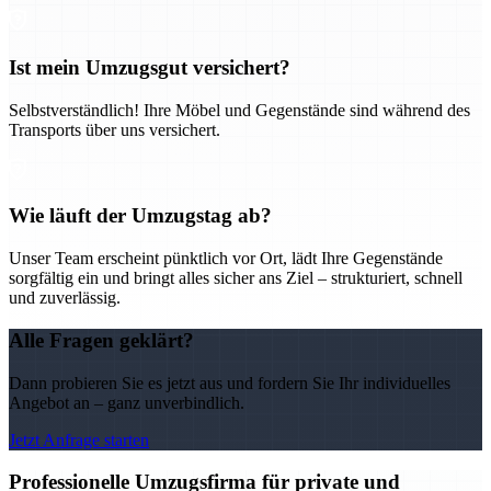
Ist mein Umzugsgut versichert?
Selbstverständlich! Ihre Möbel und Gegenstände sind während des
Transports über uns versichert.
Wie läuft der Umzugstag ab?
Unser Team erscheint pünktlich vor Ort, lädt Ihre Gegenstände
sorgfältig ein und bringt alles sicher ans Ziel – strukturiert, schnell
und zuverlässig.
Alle Fragen geklärt?
Dann probieren Sie es jetzt aus und fordern Sie Ihr individuelles
Angebot an – ganz unverbindlich.
Jetzt Anfrage starten
Professionelle Umzugsfirma für private und