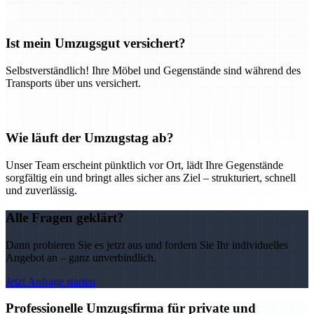
Ist mein Umzugsgut versichert?
Selbstverständlich! Ihre Möbel und Gegenstände sind während des
Transports über uns versichert.
Wie läuft der Umzugstag ab?
Unser Team erscheint pünktlich vor Ort, lädt Ihre Gegenstände
sorgfältig ein und bringt alles sicher ans Ziel – strukturiert, schnell
und zuverlässig.
Alle Fragen geklärt?
Dann probieren Sie es jetzt aus und fordern Sie Ihr individuelles
Angebot an – ganz unverbindlich.
Jetzt Anfrage starten
Professionelle Umzugsfirma für private und