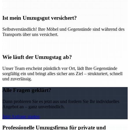
Ist mein Umzugsgut versichert?
Selbstverständlich! Ihre Möbel und Gegenstände sind während des
Transports über uns versichert.
Wie läuft der Umzugstag ab?
Unser Team erscheint pünktlich vor Ort, lädt Ihre Gegenstände
sorgfältig ein und bringt alles sicher ans Ziel – strukturiert, schnell
und zuverlässig.
Alle Fragen geklärt?
Dann probieren Sie es jetzt aus und fordern Sie Ihr individuelles
Angebot an – ganz unverbindlich.
Jetzt Anfrage starten
Professionelle Umzugsfirma für private und