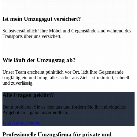
Ist mein Umzugsgut versichert?
Selbstverständlich! Ihre Möbel und Gegenstände sind während des
Transports über uns versichert.
Wie läuft der Umzugstag ab?
Unser Team erscheint pünktlich vor Ort, lädt Ihre Gegenstände
sorgfältig ein und bringt alles sicher ans Ziel – strukturiert, schnell
und zuverlässig.
Alle Fragen geklärt?
Dann probieren Sie es jetzt aus und fordern Sie Ihr individuelles
Angebot an – ganz unverbindlich.
Jetzt Anfrage starten
Professionelle Umzugsfirma für private und