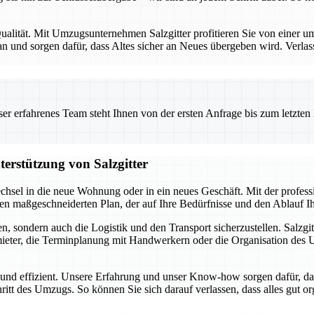
alität. Mit Umzugsunternehmen Salzgitter profitieren Sie von einer umf
 und sorgen dafür, dass Altes sicher an Neues übergeben wird. Verlas
 erfahrenes Team steht Ihnen von der ersten Anfrage bis zum letzten Ka
terstützung von Salzgitter
chsel in die neue Wohnung oder in ein neues Geschäft. Mit der profes
inen maßgeschneiderten Plan, der auf Ihre Bedürfnisse und den Ablauf 
, sondern auch die Logistik und den Transport sicherzustellen. Salzgit
ter, die Terminplanung mit Handwerkern oder die Organisation des Umz
i und effizient. Unsere Erfahrung und unser Know-how sorgen dafür, da
hritt des Umzugs. So können Sie sich darauf verlassen, dass alles gut o