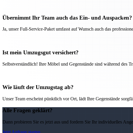
Übernimmt Ihr Team auch das Ein- und Auspacken?
Ja, unser Full-Service-Paket umfasst auf Wunsch auch das professio
Ist mein Umzugsgut versichert?
Selbstverständlich! Ihre Möbel und Gegenstände sind während des Tra
Wie läuft der Umzugstag ab?
Unser Team erscheint pünktlich vor Ort, lädt Ihre Gegenstände sorgfälti
Alle Fragen geklärt?
Dann probieren Sie es jetzt aus und fordern Sie Ihr individuelles Ang
Jetzt Anfrage starten