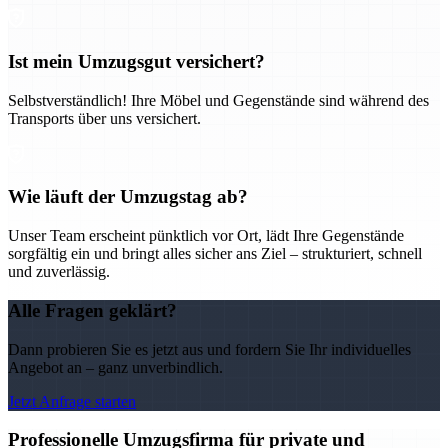
Ist mein Umzugsgut versichert?
Selbstverständlich! Ihre Möbel und Gegenstände sind während des
Transports über uns versichert.
Wie läuft der Umzugstag ab?
Unser Team erscheint pünktlich vor Ort, lädt Ihre Gegenstände
sorgfältig ein und bringt alles sicher ans Ziel – strukturiert, schnell
und zuverlässig.
Alle Fragen geklärt?
Dann probieren Sie es jetzt aus und fordern Sie Ihr individuelles
Angebot an – ganz unverbindlich.
Jetzt Anfrage starten
Professionelle Umzugsfirma für private und