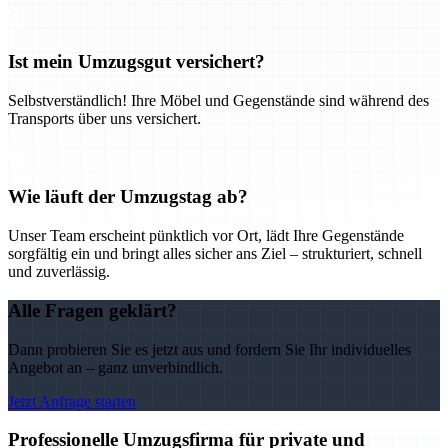
Ist mein Umzugsgut versichert?
Selbstverständlich! Ihre Möbel und Gegenstände sind während des
Transports über uns versichert.
Wie läuft der Umzugstag ab?
Unser Team erscheint pünktlich vor Ort, lädt Ihre Gegenstände
sorgfältig ein und bringt alles sicher ans Ziel – strukturiert, schnell
und zuverlässig.
Alle Fragen geklärt?
Dann probieren Sie es jetzt aus und fordern Sie Ihr individuelles
Angebot an – ganz unverbindlich.
Jetzt Anfrage starten
Professionelle Umzugsfirma für private und