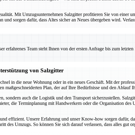
alität. Mit Umzugsunternehmen Salzgitter profitieren Sie von einer umf
 und sorgen dafür, dass Altes sicher an Neues übergeben wird. Verlas
 erfahrenes Team steht Ihnen von der ersten Anfrage bis zum letzten Ka
terstützung von Salzgitter
chsel in die neue Wohnung oder in ein neues Geschäft. Mit der profes
inen maßgeschneiderten Plan, der auf Ihre Bedürfnisse und den Ablauf 
, sondern auch die Logistik und den Transport sicherzustellen. Salzgit
ter, die Terminplanung mit Handwerkern oder die Organisation des Umz
i und effizient. Unsere Erfahrung und unser Know-how sorgen dafür, da
hritt des Umzugs. So können Sie sich darauf verlassen, dass alles gut o