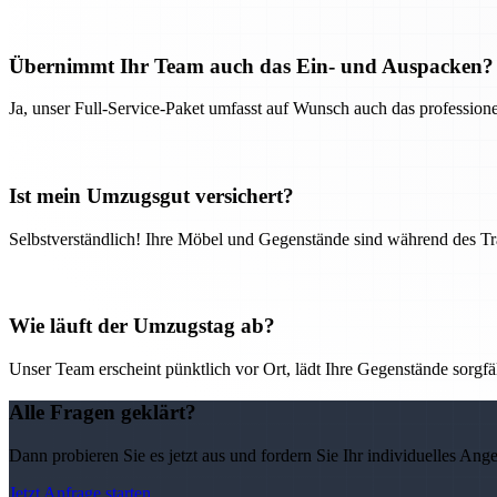
Übernimmt Ihr Team auch das Ein- und Auspacken?
Ja, unser Full-Service-Paket umfasst auf Wunsch auch das professio
Ist mein Umzugsgut versichert?
Selbstverständlich! Ihre Möbel und Gegenstände sind während des Tra
Wie läuft der Umzugstag ab?
Unser Team erscheint pünktlich vor Ort, lädt Ihre Gegenstände sorgfälti
Alle Fragen geklärt?
Dann probieren Sie es jetzt aus und fordern Sie Ihr individuelles Ang
Jetzt Anfrage starten