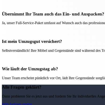
Übernimmt Ihr Team auch das Ein- und Auspacken?
Ja, unser Full-Service-Paket umfasst auf Wunsch auch das professio
Ist mein Umzugsgut versichert?
Selbstverständlich! Ihre Möbel und Gegenstände sind während des Tra
Wie läuft der Umzugstag ab?
Unser Team erscheint pünktlich vor Ort, lädt Ihre Gegenstände sorgfälti
Alle Fragen geklärt?
Dann probieren Sie es jetzt aus und fordern Sie Ihr individuelles Ang
Jetzt Anfrage starten