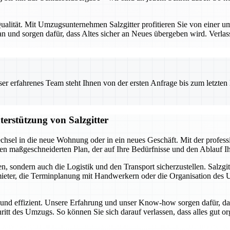
alität. Mit Umzugsunternehmen Salzgitter profitieren Sie von einer umf
 und sorgen dafür, dass Altes sicher an Neues übergeben wird. Verlas
 erfahrenes Team steht Ihnen von der ersten Anfrage bis zum letzten Ka
terstützung von Salzgitter
chsel in die neue Wohnung oder in ein neues Geschäft. Mit der profes
inen maßgeschneiderten Plan, der auf Ihre Bedürfnisse und den Ablauf 
, sondern auch die Logistik und den Transport sicherzustellen. Salzgit
ter, die Terminplanung mit Handwerkern oder die Organisation des Umz
i und effizient. Unsere Erfahrung und unser Know-how sorgen dafür, da
hritt des Umzugs. So können Sie sich darauf verlassen, dass alles gut o