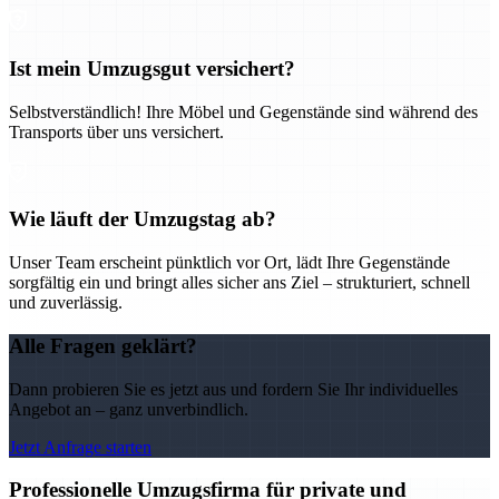
Ist mein Umzugsgut versichert?
Selbstverständlich! Ihre Möbel und Gegenstände sind während des
Transports über uns versichert.
Wie läuft der Umzugstag ab?
Unser Team erscheint pünktlich vor Ort, lädt Ihre Gegenstände
sorgfältig ein und bringt alles sicher ans Ziel – strukturiert, schnell
und zuverlässig.
Alle Fragen geklärt?
Dann probieren Sie es jetzt aus und fordern Sie Ihr individuelles
Angebot an – ganz unverbindlich.
Jetzt Anfrage starten
Professionelle Umzugsfirma für private und