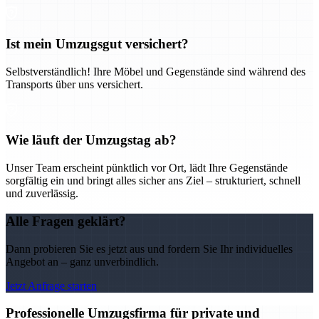
Ist mein Umzugsgut versichert?
Selbstverständlich! Ihre Möbel und Gegenstände sind während des
Transports über uns versichert.
Wie läuft der Umzugstag ab?
Unser Team erscheint pünktlich vor Ort, lädt Ihre Gegenstände
sorgfältig ein und bringt alles sicher ans Ziel – strukturiert, schnell
und zuverlässig.
Alle Fragen geklärt?
Dann probieren Sie es jetzt aus und fordern Sie Ihr individuelles
Angebot an – ganz unverbindlich.
Jetzt Anfrage starten
Professionelle Umzugsfirma für private und