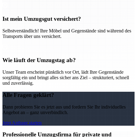
Ist mein Umzugsgut versichert?
Selbstverständlich! Ihre Möbel und Gegenstände sind während des
Transports über uns versichert.
Wie läuft der Umzugstag ab?
Unser Team erscheint pünktlich vor Ort, lädt Ihre Gegenstände
sorgfältig ein und bringt alles sicher ans Ziel – strukturiert, schnell
und zuverlässig.
Alle Fragen geklärt?
Dann probieren Sie es jetzt aus und fordern Sie Ihr individuelles
Angebot an – ganz unverbindlich.
Jetzt Anfrage starten
Professionelle Umzugsfirma für private und