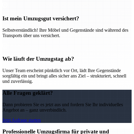
Ist mein Umzugsgut versichert?
Selbstverständlich! Ihre Möbel und Gegenstände sind während des
Transports über uns versichert.
Wie läuft der Umzugstag ab?
Unser Team erscheint pünktlich vor Ort, lädt Ihre Gegenstände
sorgfältig ein und bringt alles sicher ans Ziel – strukturiert, schnell
und zuverlässig.
Alle Fragen geklärt?
Dann probieren Sie es jetzt aus und fordern Sie Ihr individuelles
Angebot an – ganz unverbindlich.
Jetzt Anfrage starten
Professionelle Umzugsfirma für private und