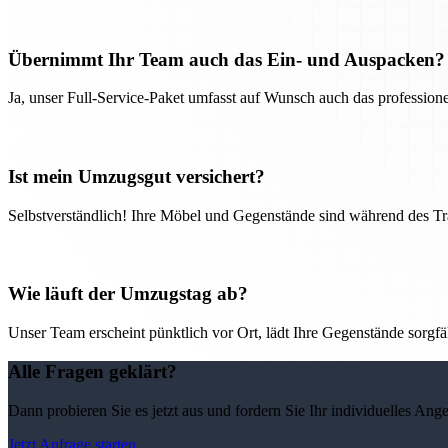
Übernimmt Ihr Team auch das Ein- und Auspacken?
Ja, unser Full-Service-Paket umfasst auf Wunsch auch das professio
Ist mein Umzugsgut versichert?
Selbstverständlich! Ihre Möbel und Gegenstände sind während des Tra
Wie läuft der Umzugstag ab?
Unser Team erscheint pünktlich vor Ort, lädt Ihre Gegenstände sorgfälti
Alle Fragen geklärt?
Dann probieren Sie es jetzt aus und fordern Sie Ihr individuelles Ang
Jetzt Anfrage starten