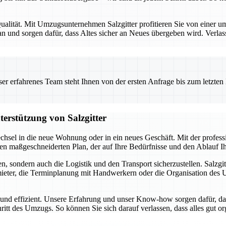
alität. Mit Umzugsunternehmen Salzgitter profitieren Sie von einer umf
 und sorgen dafür, dass Altes sicher an Neues übergeben wird. Verlas
 erfahrenes Team steht Ihnen von der ersten Anfrage bis zum letzten Ka
terstützung von Salzgitter
chsel in die neue Wohnung oder in ein neues Geschäft. Mit der profes
inen maßgeschneiderten Plan, der auf Ihre Bedürfnisse und den Ablauf 
, sondern auch die Logistik und den Transport sicherzustellen. Salzgit
ter, die Terminplanung mit Handwerkern oder die Organisation des Umz
i und effizient. Unsere Erfahrung und unser Know-how sorgen dafür, da
hritt des Umzugs. So können Sie sich darauf verlassen, dass alles gut o