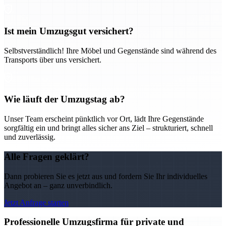
Ist mein Umzugsgut versichert?
Selbstverständlich! Ihre Möbel und Gegenstände sind während des
Transports über uns versichert.
Wie läuft der Umzugstag ab?
Unser Team erscheint pünktlich vor Ort, lädt Ihre Gegenstände
sorgfältig ein und bringt alles sicher ans Ziel – strukturiert, schnell
und zuverlässig.
Alle Fragen geklärt?
Dann probieren Sie es jetzt aus und fordern Sie Ihr individuelles
Angebot an – ganz unverbindlich.
Jetzt Anfrage starten
Professionelle Umzugsfirma für private und