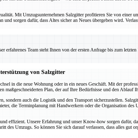
alität. Mit Umzugsunternehmen Salzgitter profitieren Sie von einer umf
 und sorgen dafür, dass Altes sicher an Neues übergeben wird. Verlas
 erfahrenes Team steht Ihnen von der ersten Anfrage bis zum letzten Ka
terstützung von Salzgitter
chsel in die neue Wohnung oder in ein neues Geschäft. Mit der profes
inen maßgeschneiderten Plan, der auf Ihre Bedürfnisse und den Ablauf 
, sondern auch die Logistik und den Transport sicherzustellen. Salzgit
ter, die Terminplanung mit Handwerkern oder die Organisation des Umz
i und effizient. Unsere Erfahrung und unser Know-how sorgen dafür, da
hritt des Umzugs. So können Sie sich darauf verlassen, dass alles gut o