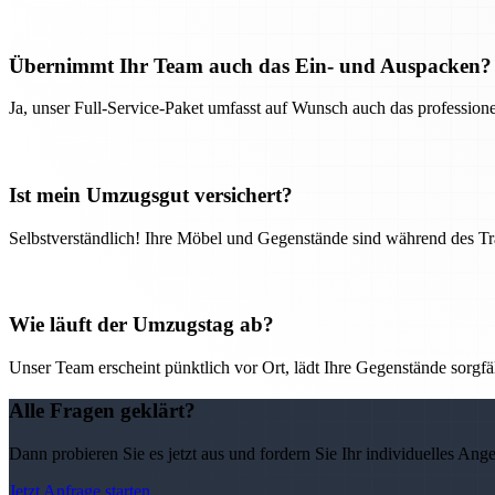
Übernimmt Ihr Team auch das Ein- und Auspacken?
Ja, unser Full-Service-Paket umfasst auf Wunsch auch das professio
Ist mein Umzugsgut versichert?
Selbstverständlich! Ihre Möbel und Gegenstände sind während des Tra
Wie läuft der Umzugstag ab?
Unser Team erscheint pünktlich vor Ort, lädt Ihre Gegenstände sorgfälti
Alle Fragen geklärt?
Dann probieren Sie es jetzt aus und fordern Sie Ihr individuelles Ang
Jetzt Anfrage starten