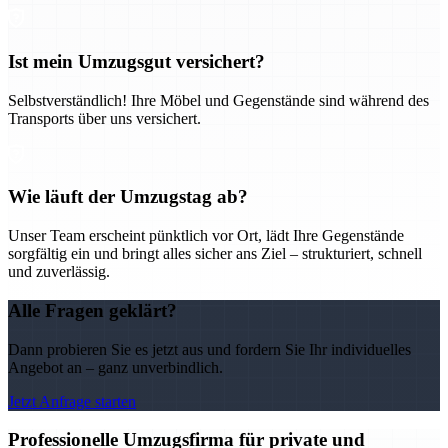
Ist mein Umzugsgut versichert?
Selbstverständlich! Ihre Möbel und Gegenstände sind während des
Transports über uns versichert.
Wie läuft der Umzugstag ab?
Unser Team erscheint pünktlich vor Ort, lädt Ihre Gegenstände
sorgfältig ein und bringt alles sicher ans Ziel – strukturiert, schnell
und zuverlässig.
Alle Fragen geklärt?
Dann probieren Sie es jetzt aus und fordern Sie Ihr individuelles
Angebot an – ganz unverbindlich.
Jetzt Anfrage starten
Professionelle Umzugsfirma für private und