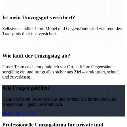
Ist mein Umzugsgut versichert?
Selbstverständlich! Ihre Möbel und Gegenstände sind während des
Transports über uns versichert.
Wie läuft der Umzugstag ab?
Unser Team erscheint pünktlich vor Ort, lädt Ihre Gegenstände
sorgfältig ein und bringt alles sicher ans Ziel – strukturiert, schnell
und zuverlässig.
Alle Fragen geklärt?
Dann probieren Sie es jetzt aus und fordern Sie Ihr individuelles
Angebot an – ganz unverbindlich.
Jetzt Anfrage starten
Professionelle Umzugsfirma für private und