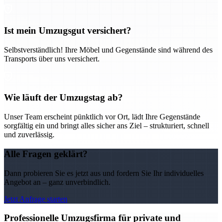
Ist mein Umzugsgut versichert?
Selbstverständlich! Ihre Möbel und Gegenstände sind während des
Transports über uns versichert.
Wie läuft der Umzugstag ab?
Unser Team erscheint pünktlich vor Ort, lädt Ihre Gegenstände
sorgfältig ein und bringt alles sicher ans Ziel – strukturiert, schnell
und zuverlässig.
Alle Fragen geklärt?
Dann probieren Sie es jetzt aus und fordern Sie Ihr individuelles
Angebot an – ganz unverbindlich.
Jetzt Anfrage starten
Professionelle Umzugsfirma für private und