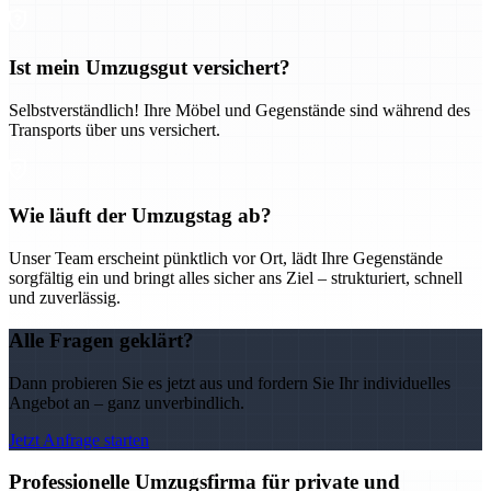
Ist mein Umzugsgut versichert?
Selbstverständlich! Ihre Möbel und Gegenstände sind während des
Transports über uns versichert.
Wie läuft der Umzugstag ab?
Unser Team erscheint pünktlich vor Ort, lädt Ihre Gegenstände
sorgfältig ein und bringt alles sicher ans Ziel – strukturiert, schnell
und zuverlässig.
Alle Fragen geklärt?
Dann probieren Sie es jetzt aus und fordern Sie Ihr individuelles
Angebot an – ganz unverbindlich.
Jetzt Anfrage starten
Professionelle Umzugsfirma für private und