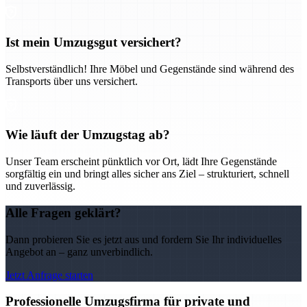
Ist mein Umzugsgut versichert?
Selbstverständlich! Ihre Möbel und Gegenstände sind während des
Transports über uns versichert.
Wie läuft der Umzugstag ab?
Unser Team erscheint pünktlich vor Ort, lädt Ihre Gegenstände
sorgfältig ein und bringt alles sicher ans Ziel – strukturiert, schnell
und zuverlässig.
Alle Fragen geklärt?
Dann probieren Sie es jetzt aus und fordern Sie Ihr individuelles
Angebot an – ganz unverbindlich.
Jetzt Anfrage starten
Professionelle Umzugsfirma für private und