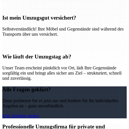
Ist mein Umzugsgut versichert?
Selbstverständlich! Ihre Möbel und Gegenstände sind während des
Transports über uns versichert.
Wie läuft der Umzugstag ab?
Unser Team erscheint pünktlich vor Ort, lädt Ihre Gegenstände
sorgfältig ein und bringt alles sicher ans Ziel – strukturiert, schnell
und zuverlässig.
Alle Fragen geklärt?
Dann probieren Sie es jetzt aus und fordern Sie Ihr individuelles
Angebot an – ganz unverbindlich.
Jetzt Anfrage starten
Professionelle Umzugsfirma für private und