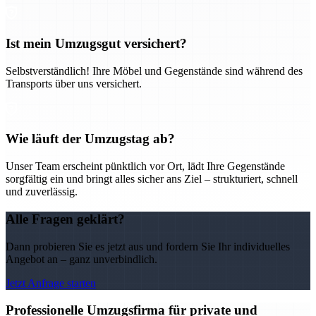
Ist mein Umzugsgut versichert?
Selbstverständlich! Ihre Möbel und Gegenstände sind während des
Transports über uns versichert.
Wie läuft der Umzugstag ab?
Unser Team erscheint pünktlich vor Ort, lädt Ihre Gegenstände
sorgfältig ein und bringt alles sicher ans Ziel – strukturiert, schnell
und zuverlässig.
Alle Fragen geklärt?
Dann probieren Sie es jetzt aus und fordern Sie Ihr individuelles
Angebot an – ganz unverbindlich.
Jetzt Anfrage starten
Professionelle Umzugsfirma für private und