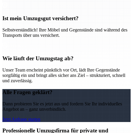
Ist mein Umzugsgut versichert?
Selbstverständlich! Ihre Möbel und Gegenstände sind während des
Transports über uns versichert.
Wie läuft der Umzugstag ab?
Unser Team erscheint pünktlich vor Ort, lädt Ihre Gegenstände
sorgfältig ein und bringt alles sicher ans Ziel – strukturiert, schnell
und zuverlässig.
Alle Fragen geklärt?
Dann probieren Sie es jetzt aus und fordern Sie Ihr individuelles
Angebot an – ganz unverbindlich.
Jetzt Anfrage starten
Professionelle Umzugsfirma für private und