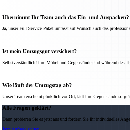
Übernimmt Ihr Team auch das Ein- und Auspacken?
Ja, unser Full-Service-Paket umfasst auf Wunsch auch das professio
Ist mein Umzugsgut versichert?
Selbstverständlich! Ihre Möbel und Gegenstände sind während des Tra
Wie läuft der Umzugstag ab?
Unser Team erscheint pünktlich vor Ort, lädt Ihre Gegenstände sorgfälti
Alle Fragen geklärt?
Dann probieren Sie es jetzt aus und fordern Sie Ihr individuelles Ang
Jetzt Anfrage starten