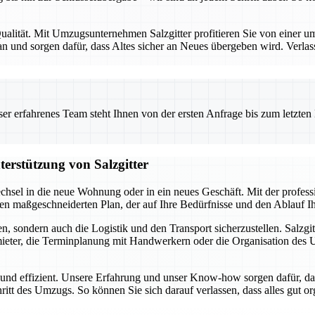
alität. Mit Umzugsunternehmen Salzgitter profitieren Sie von einer umf
 und sorgen dafür, dass Altes sicher an Neues übergeben wird. Verlas
 erfahrenes Team steht Ihnen von der ersten Anfrage bis zum letzten Ka
terstützung von Salzgitter
chsel in die neue Wohnung oder in ein neues Geschäft. Mit der profes
inen maßgeschneiderten Plan, der auf Ihre Bedürfnisse und den Ablauf 
, sondern auch die Logistik und den Transport sicherzustellen. Salzgit
ter, die Terminplanung mit Handwerkern oder die Organisation des Umz
i und effizient. Unsere Erfahrung und unser Know-how sorgen dafür, da
hritt des Umzugs. So können Sie sich darauf verlassen, dass alles gut o